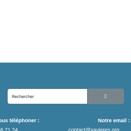
us téléphoner :
Notre email :
36 71 24
contact@xavieres.org