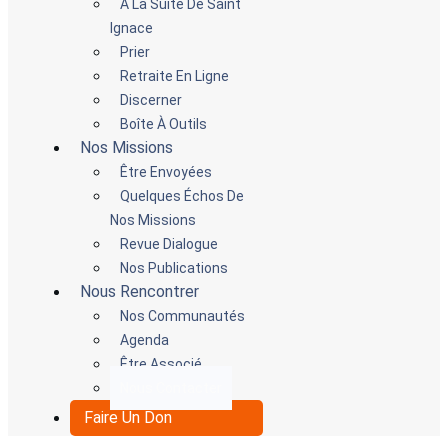
A La Suite De Saint
Ignace
Prier
Retraite En Ligne
Discerner
Boîte À Outils
Nos Missions
Être Envoyées
Quelques Échos De
Nos Missions
Revue Dialogue
Nos Publications
Nous Rencontrer
Nos Communautés
Agenda
Être Associé
Nous Contacter
Faire Un Don