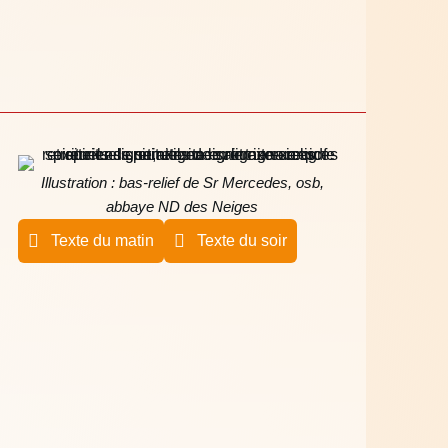
Illustration : bas-relief de Sr Mercedes, osb,
abbaye ND des Neiges
Texte du matin
Texte du soir