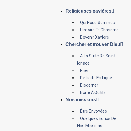
Religieuses xavières
Qui Nous Sommes
Histoire Et Charisme
Devenir Xavière
Chercher et trouver Dieu
A La Suite De Saint
Ignace
Prier
Retraite En Ligne
Discerner
Boîte À Outils
Nos missions
Être Envoyées
Quelques Échos De
Nos Missions