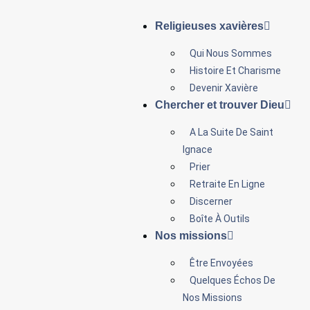
Religieuses xavières
Qui Nous Sommes
Histoire Et Charisme
Devenir Xavière
Chercher et trouver Dieu
A La Suite De Saint
Ignace
Prier
Retraite En Ligne
Discerner
Boîte À Outils
Nos missions
Être Envoyées
Quelques Échos De
Nos Missions