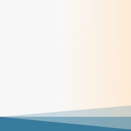
> Lire
Méditations des dimanches du mois de juin
2026
> Lire