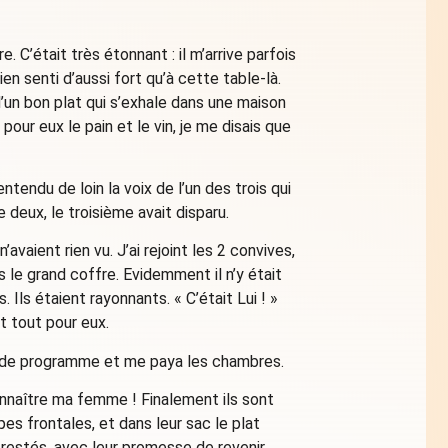
 C’était très étonnant : il m’arrive parfois
n senti d’aussi fort qu’à cette table-là.
d’un bon plat qui s’exhale dans une maison
pour eux le pain et le vin, je me disais que
entendu de loin la voix de l’un des trois qui
e deux, le troisième avait disparu.
’avaient rien vu. J’ai rejoint les 2 convives,
ans le grand coffre. Evidemment il n’y était
. Ils étaient rayonnants. « C’était Lui ! »
it tout pour eux.
t de programme et me paya les chambres.
 connaître ma femme ! Finalement ils sont
pes frontales, et dans leur sac le plat
restés, avec leur promesse de revenir