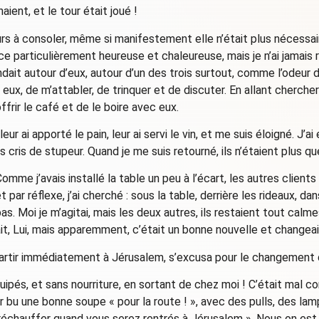
aient, et le tour était joué !
rs à consoler, même si manifestement elle n’était plus nécessaire.
particulièrement heureuse et chaleureuse, mais je n’ai jamais rie
ndait autour d’eux, autour d’un des trois surtout, comme l’odeur 
eux, de m’attabler, de trinquer et de discuter. En allant chercher 
offrir le café et de le boire avec eux.
 ai apporté le pain, leur ai servi le vin, et me suis éloigné. J’ai 
s cris de stupeur. Quand je me suis retourné, ils n’étaient plus qu
omme j’avais installé la table un peu à l’écart, les autres clients n
t par réflexe, j’ai cherché : sous la table, derrière les rideaux, d
as. Moi je m’agitai, mais les deux autres, ils restaient tout calmes
était, Lui, mais apparemment, c’était un bonne nouvelle et changea
partir immédiatement à Jérusalem, s’excusa pour le changemen
équipés, et sans nourriture, en sortant de chez moi ! C’était mal
r bu une bonne soupe « pour la route ! », avec des pulls, des lam
échauffer quand vous serez rentrés à Jérusalem ». Nous on est 