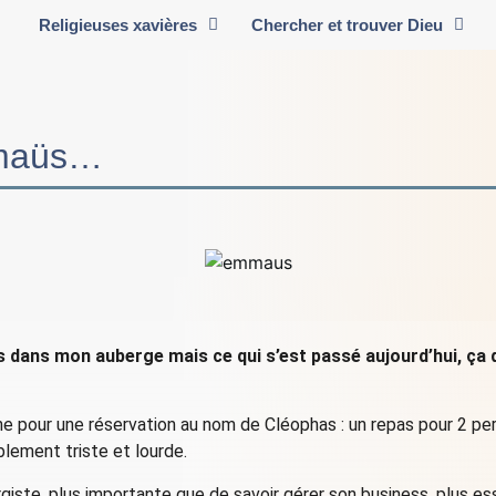
Religieuses xavières
Chercher et trouver Dieu
mmaüs…
es dans mon auberge mais ce qui s’est passé aujourd’hui, ça
one pour une réservation au nom de Cléophas : un repas pour 2 p
blement triste et lourde.
rgiste, plus importante que de savoir gérer son business, plus es