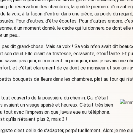
ning de réservation des chambres, la qualité première d’un aubergi
 de la voix, à la façon d’entrer dans une pièce, au poids du regar
assurés. Pour d’autres, d’être écoutés. Pour d’autres encore, c’est
ne, à un moment donné, le cadre qui lui donnera ce dont elle a 
er un peu…
 pas dit grand-chose. Mais sa voix ! Sa voix m’en avait dit beauco
ait son deuil. Elle disait sa tristesse, écrasante, étouffante. Et p
ne savais pas quoi, ni comment, ni pourquoi, mais je savais une 
onfort, et c’était clairement de ça dont ce monsieur et son ami a
 : petits bouquets de fleurs dans les chambres, plat au four qui n’
, tout couverts de la poussière du chemin. Ça, c’était
ils avaient un visage apaisé et heureux. C’était très bien
du tout avec l’impression que j’avais eue au téléphone.
t qu’ils n’étaient plus 2, mais 3 !
rgiste c’est celle de s’adapter, perpétuellement. Alors je me sui