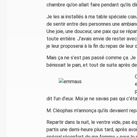
chambre qu’on allait faire pendant qu’ils dîn
Je les ai installés à ma table spéciale cœu
de sentir entre des personnes une ambiance 
Une joie, une douceur, une paix qui se répa
toute entière. J’avais envie de rester avec 
je leur proposerai à la fin du repas de leur 
Mais ça ne s’est pas passé comme ça. Je leur
bénissait le pain, et tout de suite après de
C
e
p
dit l’un d’eux. Moi je ne savais pas qui c’
M. Cléophas m’annonça qu’ils devaient re
Repartir dans la nuit, le ventre vide, pas 
partis une demi-heure plus tard, après avoi
spécial réconfort de ma femme « pour le r