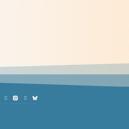
Méditations des dimanches du mois
de juin 2026
> Lire