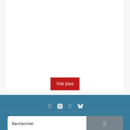
L'écologie intégrale à Ndjamena, une réalité en
mouvement
> Lire
Voir plus