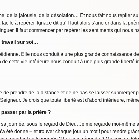
ume, de la jalousie, de la désolation… Et nous fait nous replier 
facile à repérer. Ignace dit qu’il faut alors s’ancrer dans la pr
distinguer. Il faut commencer par repérer les sentiments qui nous ha
i travail sur soi…
uotidienne. Elle nous conduit à une plus grande connaissance d
cette vie intérieure nous conduit à une plus grande liberté int
ble de prendre de la distance et de ne pas se laisser submerger p
 Seigneur. Je crois que toute liberté est d’abord intérieure, même 
 passer par la prière ?
e sa journée, sous le regard de Dieu. Je me regarde moi-même ave
 été donné – et trouver chaque jour un motif pour rendre grâce 
vre pendant cette journée ? Lui ai-je répondu ? Me suis-je déto