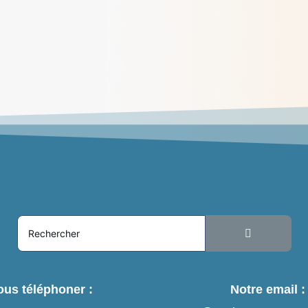
Méditations des dimanches de juillet
2026
> Lire
us téléphoner :
Notre email :