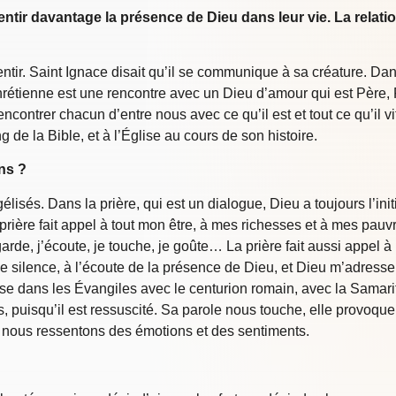
ir davantage la présence de Dieu dans leur vie. La relation
tir. Saint Ignace disait qu’il se communique à sa créature. Dans
hrétienne est une rencontre avec un Dieu d’amour qui est Père, Fi
encontrer chacun d’entre nous avec ce qu’il est et tout ce qu’il v
g de la Bible, et à l’Église au cours de son histoire.
ns ?
lisés. Dans la prière, qui est un dialogue, Dieu a toujours l’init
rière fait appel à tout mon être, à mes richesses et à mes pauvr
egarde, j’écoute, je touche, je goûte… La prière fait aussi appel
le silence, à l’écoute de la présence de Dieu, et Dieu m’adresse
se dans les Évangiles avec le centurion romain, avec la Samari
, puisqu’il est ressuscité. Sa parole nous touche, elle provoque
le, nous ressentons des émotions et des sentiments.