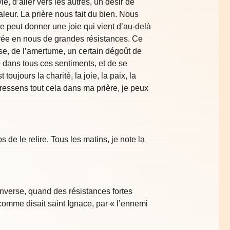
ie, d’aller vers les autres, un désir de
eur. La prière nous fait du bien. Nous
 peut donner une joie qui vient d’au-delà
 crée en nous de grandes résistances. Ce
sse, de l’amertume, un certain dégoût de
e dans tous ces sentiments, et de se
oujours la charité, la joie, la paix, la
e ressens tout cela dans ma prière, je peux
de le relire. Tous les matins, je note la
inverse, quand des résistances fortes
 comme disait saint Ignace, par « l’ennemi