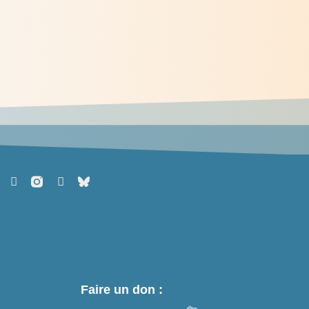
Méditations des dimanches du mois
de juin 2026
> Lire
Faire un don :