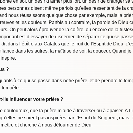
 bonté en soi, un désir d’aimer plus fort, un désir de changer sa v
es personnes disent même parfois qu’elles ressentent de la chal
nd nous réussissons quelque chose par exemple, mais la prière
reuves et les douleurs. Parfois au contraire, la parole de Dieu
ours. On peut alors éprouver de la colère, ou encore de la triste
 L’important est d’essayer de discerner, de séparer ce qui se pass
 dans l’épître aux Galates que le fruit de l’Esprit de Dieu, c’est t
confiance dans les autres, la maîtrise de soi, la douceur. Quand j
’inspire.
ous ?
ants à ce qui se passe dans notre prière, et de prendre le temps 
le, tempête…
ls influencer votre prière ?
 douloureux, que la prière m’aide à traverser ou à apaiser. À l’
 qu’elles ne soient pas inspirées par l’Esprit du Seigneur, mais,
y mettre et cherche à nous détourner de Dieu.