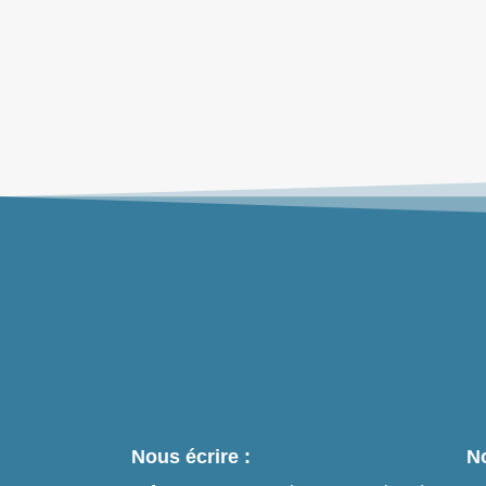
Méditations des dimanches d'août
2026
> Lire
Nous écrire :
No