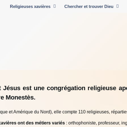
Religieuses xavières
Chercher et trouver Dieu
 Jésus est une congrégation religieuse apos
re Monestès.
rique et Amérique du Nord), elle compte 110 religieuses, répar
xavières ont des métiers variés
: orthophoniste, professeur, ing