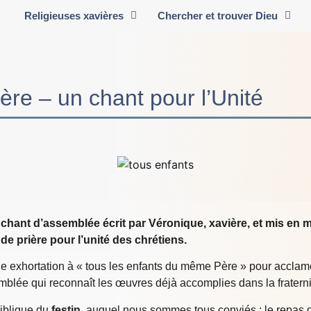
Religieuses xavières
Chercher et trouver Dieu
re – un chant pour l’Unité
 chant d’assemblée écrit par Véronique, xavière, et mis en
de prière pour l’unité des chrétiens.
ne exhortation à « tous les enfants du même Père » pour accla
blée qui reconnaît les œuvres déjà accomplies dans la fraternité 
iblique du
festin
, auquel nous sommes tous conviés : le repas d