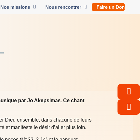
Nos missions
Nous rencontrer
Faire un Don
 musique par Jo Akepsimas. Ce chant
mer Dieu ensemble, dans chacune de leurs
et manifeste le désir d’aller plus loin.
e noces (Mt 22, 2-14) et le banquet