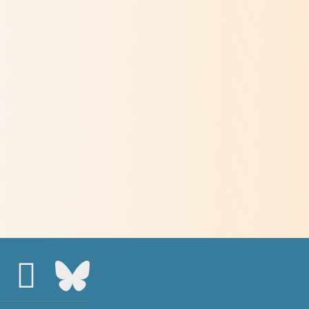
Méditations des dimanches du mois
de juin 2026
> Lire