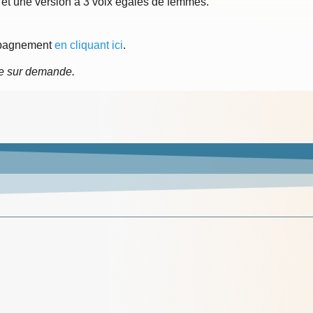
et une version à 3 voix égales de femmes.
ompagnement
en cliquant ici
.
le sur demande.