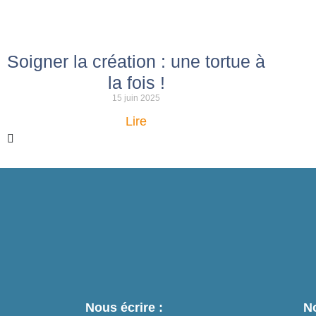
Soigner la création : une tortue à
la fois !
15 juin 2025
Lire
Nous écrire :
No