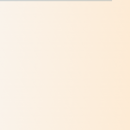
Dialogue 2023 - Discerner en temps
d'incertitude
> Lire