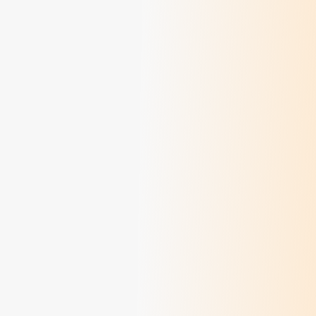
Dialogue 2024 - Chemins d'un vivre-ensemble
> Lire
Dialogue 2023 - Discerner en temps