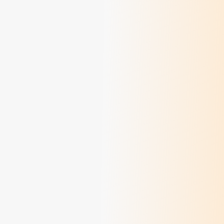
Au revoir Marie-Thérèse !
> Lire