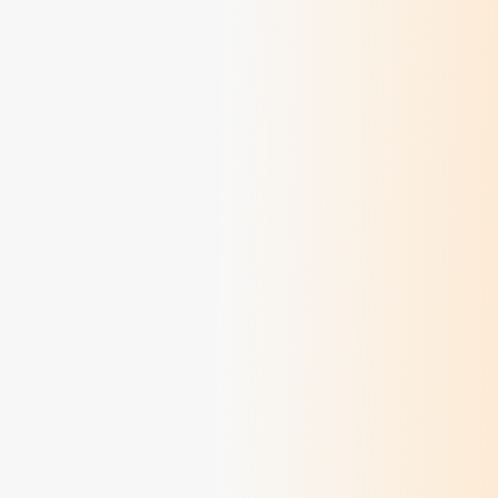
Colette Rivoire, une vie au service de la
personne
> Lire
Du Châtelard à Korhogo : un chemin de