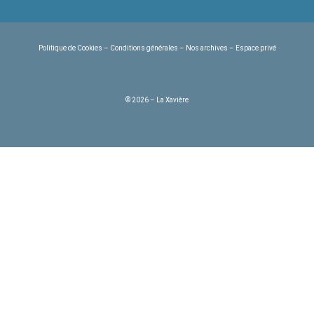
Politique de Cookies
–
Conditions générales
–
Nos archives
–
Espace privé
© 2026 – La Xavière