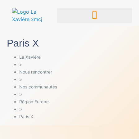
Paris X
La Xavière
>
Nous rencontrer
>
Nos communautés
>
Région Europe
>
Paris X