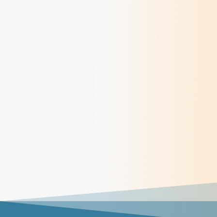
> Lire
Méditations des dimanches du mois de juin
2026
> Lire