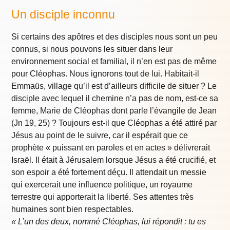
Un disciple inconnu
Si certains des apôtres et des disciples nous sont un peu
connus, si nous pouvons les situer dans leur
environnement social et familial, il n’en est pas de même
pour Cléophas. Nous ignorons tout de lui. Habitait-il
Emmaüs, village qu’il est d’ailleurs difficile de situer ? Le
disciple avec lequel il chemine n’a pas de nom, est-ce sa
femme, Marie de Cléophas dont parle l’évangile de Jean
(Jn 19, 25) ? Toujours est-il que Cléophas a été attiré par
Jésus au point de le suivre, car il espérait que ce
prophète « puissant en paroles et en actes » délivrerait
Israël. Il était à Jérusalem lorsque Jésus a été crucifié, et
son espoir a été fortement déçu. Il attendait un messie
qui exercerait une influence politique, un royaume
terrestre qui apporterait la liberté. Ses attentes très
humaines sont bien respectables.
« L’un des deux, nommé Cléophas, lui répondit : tu es