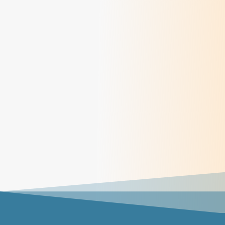
> Lire
Méditations des dimanches du mois de juin
2026
> Lire