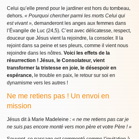
Celui qu’elle prend pour le jardiner est hors du tombeau,
dehors.
« Pourquoi chercher parmi les morts Celui qui
est vivant »,
demanderont les anges aux femmes dans
l’Évangile de Luc (24,5). C’est avec délicatesse, respect,
douceur que Jésus vient la rejoindre, la consoler. Il la
rejoint dans sa peine et ses pleurs, comme il vient nous
rejoindre dans les nôtres.
Voici les effets de la
résurrection ! Jésus, le Consolateur, vient
transformer la tristesse en joie, le désespoir en
espérance,
le trouble en paix, le retour sur soi en
dynamisme vers les autres !
Ne me retiens pas ! Un envoi en
mission
Jésus dit à Marie Madeleine
: « ne me retiens pas car je
ne suis pas encore monté vers mon père et votre Père ! »
Souvent, ce passage est commenté comme l’invitation à