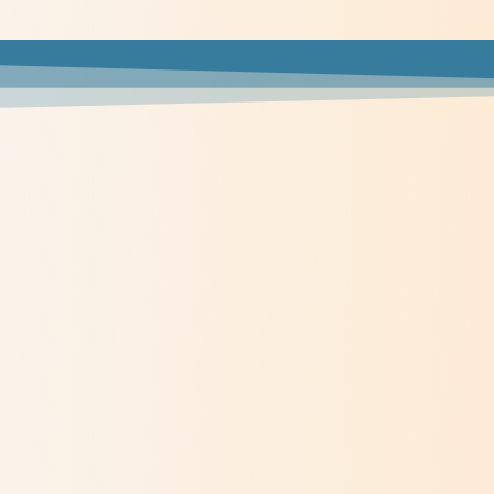
Du Châtelard à Korhogo : un chemin