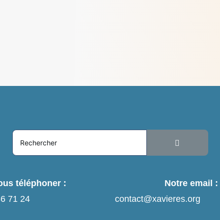
la personne
> Lire
us téléphoner :
Notre email :
36 71 24
contact@xavieres.org