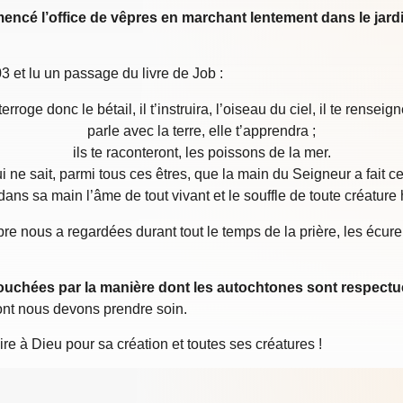
cé l’office de vêpres en marchant lentement dans le jardin
 et lu un passage du livre de Job :
terroge donc le bétail, il t’instruira, l’oiseau du ciel, il te renseign
parle avec la terre, elle t’apprendra ;
ils te raconteront, les poissons de la mer.
i ne sait, parmi tous ces êtres, que la main du Seigneur a fait ce
t dans sa main l’âme de tout vivant et le souffle de toute créatur
re nous a regardées durant tout le temps de la prière, les écur
chées par la manière dont les autochtones sont respectueu
ont nous devons prendre soin.
e à Dieu pour sa création et toutes ses créatures !