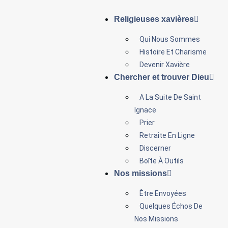
Religieuses xavières
Qui Nous Sommes
Histoire Et Charisme
Devenir Xavière
Chercher et trouver Dieu
A La Suite De Saint
Ignace
Prier
Retraite En Ligne
Discerner
Boîte À Outils
Nos missions
Être Envoyées
Quelques Échos De
Nos Missions