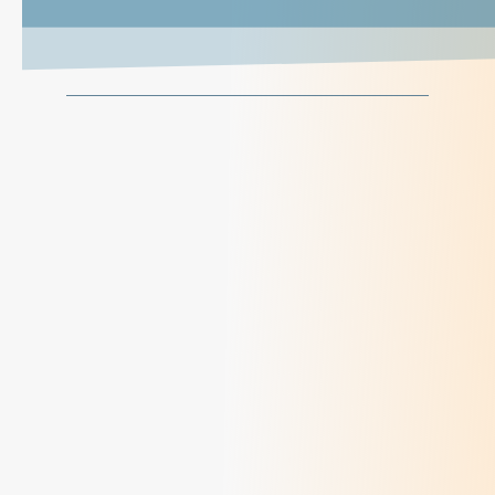
Sr Grâce, en mission auprès des jeunes
> Lire