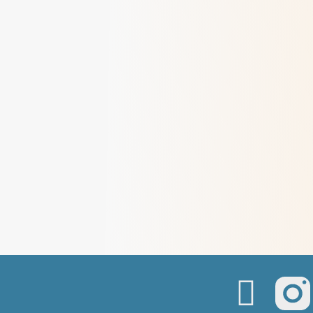
Un engagement à JRS auprès de
personnes demandeuses d’asile ou
réfugiées
> Lire