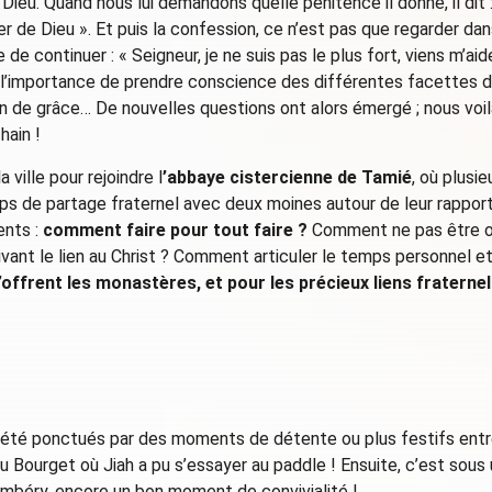
e Dieu. Quand nous lui demandons quelle pénitence il donne, il di
de Dieu ». Et puis la confession, ce n’est pas que regarder dans
de continuer : « Seigneur, je ne suis pas le plus fort, viens m’aide
té l’importance de prendre conscience des différentes facettes de
on de grâce… De nouvelles questions ont alors émergé ; nous voil
hain !
 ville pour rejoindre l
’abbaye cistercienne de Tamié
, où plusi
s de partage fraternel avec deux moines autour de leur rapport 
ents :
comment faire pour tout faire ?
Comment ne pas être or
 vivant le lien au Christ ? Comment articuler le temps personne
offrent les monastères, et pour les précieux liens fraternel
 été ponctués par des moments de détente ou plus festifs entre 
u Bourget où Jiah a pu s’essayer au paddle ! Ensuite, c’est sous
ambéry, encore un bon moment de convivialité !