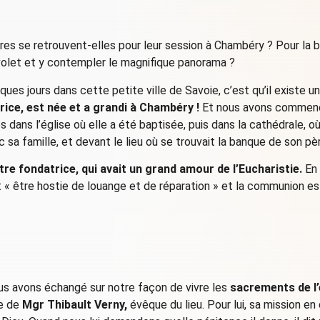
es se retrouvent-elles pour leur session à Chambéry ? Pour la 
Nivolet et y contempler le magnifique panorama ?
ues jours dans cette petite ville de Savoie, c’est qu’il existe un l
ice, est née et a grandi à Chambéry !
Et nous avons commencé 
ées dans l’église où elle a été baptisée, puis dans la cathédrale, 
 sa famille, et devant le lieu où se trouvait la banque de son pè
re fondatrice, qui avait un grand amour de l’Eucharistie.
En 
« être hostie de louange et de réparation » et la communion est, 
 avons échangé sur notre façon de vivre les
sacrements de l’e
ge de
Mgr Thibault Verny,
évêque du lieu. Pour lui, sa mission en