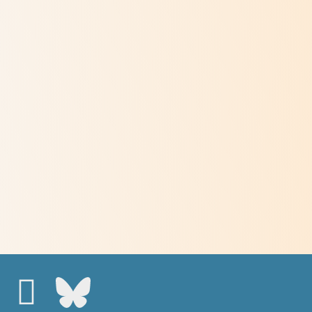
La Pourraque fête ses cent ans
> Lire