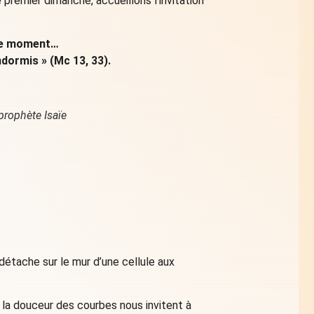
premier dimanche, accueillons l’invitation
 le moment…
ndormis » (Mc 13, 33).
 prophète Isaïe
détache sur le mur d’une cellule aux
, la douceur des courbes nous invitent à