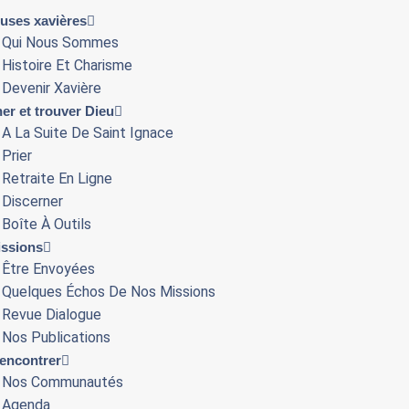
euses xavières
Qui Nous Sommes
Histoire Et Charisme
Devenir Xavière
er et trouver Dieu
A La Suite De Saint Ignace
Prier
Retraite En Ligne
Discerner
Boîte À Outils
ssions
Être Envoyées
Quelques Échos De Nos Missions
Revue Dialogue
Nos Publications
encontrer
Nos Communautés
Agenda