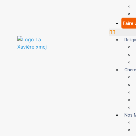
Faire
Relig
Cherc
Nos M