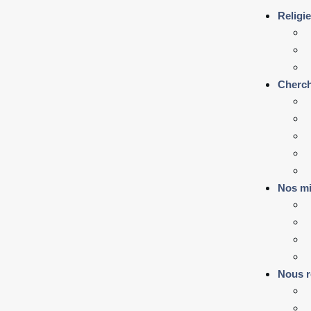
Religi
Cherch
Nos mi
Nous r