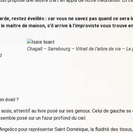
us propose une œuvre d’art en appui de notre méditation. En ce 
arde, restez éveillés : car vous ne savez pas quand ce sera
e le maître de maison, s’il arrive à l’improviste vous trouve e
Chagall – Sarrebourg – Vitrail de l’arbre de vie – Le
d
en éveil ?
sis, attentif au livre posé sur ses genoux. Celui de gauche se 
e semble posé sur un l’azur profond du ciel.
Angelico pour représenter Saint Dominique, la fluidité des tissus