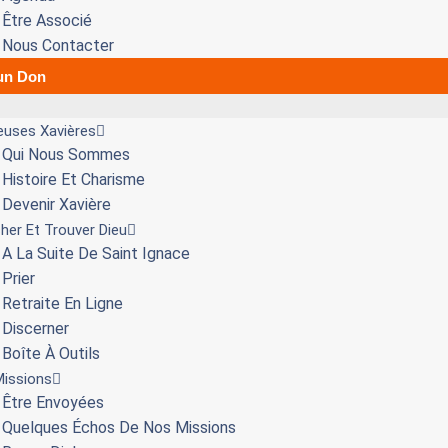
Être Associé
Nous Contacter
 un Don
ieuses Xavières
Qui Nous Sommes
Histoire Et Charisme
Devenir Xavière
her Et Trouver Dieu
A La Suite De Saint Ignace
Prier
Retraite En Ligne
Discerner
Boîte À Outils
issions
Être Envoyées
Quelques Échos De Nos Missions