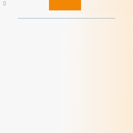
Du Châtelard à Korhogo : un chemin de
conversion éco-spirituelle
> Lire