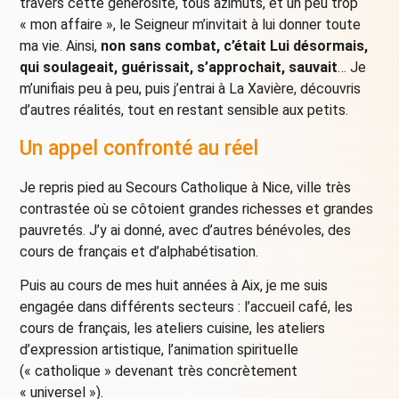
travers cette générosité, tous azimuts, et un peu trop
« mon affaire », le Seigneur m’invitait à lui donner toute
ma vie. Ainsi,
non sans combat, c’était Lui désormais,
qui soulageait, guérissait, s’approchait, sauvait
… Je
m’unifiais peu à peu, puis j’entrai à La Xavière, découvris
d’autres réalités, tout en restant sensible aux petits.
Un appel confronté au réel
Je repris pied au Secours Catholique à Nice, ville très
contrastée où se côtoient grandes richesses et grandes
pauvretés. J’y ai donné, avec d’autres bénévoles, des
cours de français et d’alphabétisation.
Puis au cours de mes huit années à Aix, je me suis
engagée dans différents secteurs : l’accueil café, les
cours de français, les ateliers cuisine, les ateliers
d’expression artistique, l’animation spirituelle
(« catholique » devenant très concrètement
« universel »).