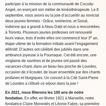
participer à la mission de la communauté de Cocody-
Angré, en exerçant son métier de kinésithérapeute. Le 8
septembre, nous avons eu la joie d’accueillir au noviciat
deux jeunes femmes : Grâce, ivoirienne, et Sonal,
indienne qui a grandi à Abou Dabi et nous a rencontrées
à Toronto. Plusieurs jeunes professes ont renouvelé
e
leurs vœux, trois d’entre elles ont commencé leur 3
an,
étape ultime de la formation initiale avant l’engagement
définitif. D’autres ont célébré des jubilés dans une
ambiance joyeuse à la Pourraque. Cet été encore, une
vingtaine de xavières et de jeunes ont passé des
vacances-chant, dans un beau lieu proche de Lourdes,
occasion de s’écouter, de louer ensemble par des chants
profanes et liturgiques. Un concert à la Cité Saint-Pierre
de Lourdes a clôturé ce séjour dans la joie !
En 2021, nous fêterons les 100 ans de notre
fondation.
En effet, en février 1921 à Marseille, notre
fondatrice Claire Monestès et Léonie Fabre, sa première