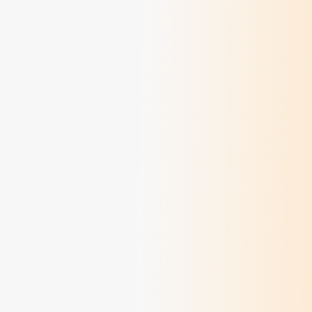
> Lire
Dialogue 2025 - Pèlerins d'espérance
> Lire