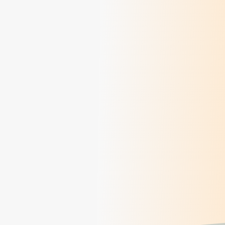
Colette Rivoire, une vie au service de la
personne
> Lire
Du Châtelard à Korhogo : un chemin de
conversion éco-spirituelle
> Lire