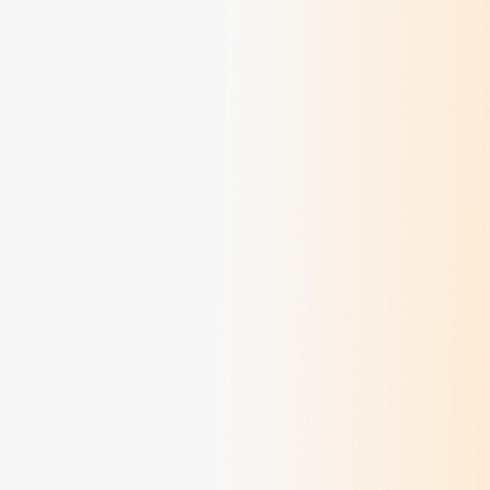
Au revoir Marie-Thérèse !
> Lire