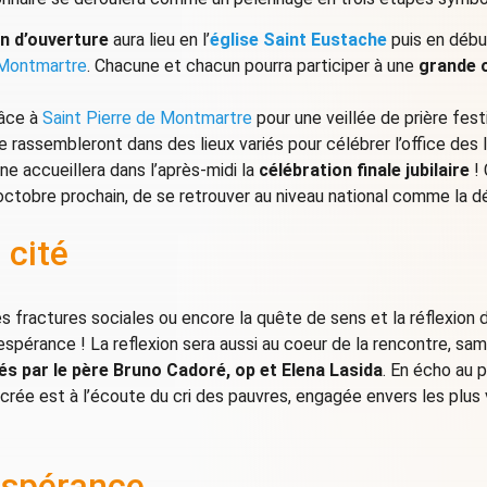
n d’ouverture
aura lieu en l’
église Saint Eustache
puis en débu
 Montmartre
. Chacune et chacun pourra participer à une
grande
râce à
Saint Pierre de Montmartre
pour une veillée de prière fest
 rassembleront dans des lieux variés pour célébrer l’office des l
ne accueillera dans l’après-midi la
célébration finale jubilaire
! 
octobre prochain, de se retrouver au niveau national comme la dé
 cité
es fractures sociales ou encore la quête de sens et la réflexio
spérance ! La reflexion sera aussi au coeur de la rencontre, sa
sés par le père Bruno Cadoré, op et Elena Lasida
. En écho au 
rée est à l’écoute du cri des pauvres, engagée envers les plus v
’espérance