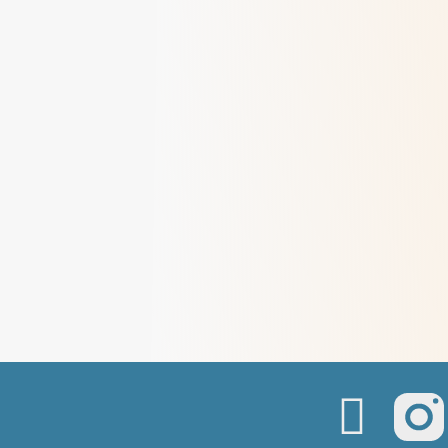
Colette Rivoire, une vie au service de
la personne
> Lire