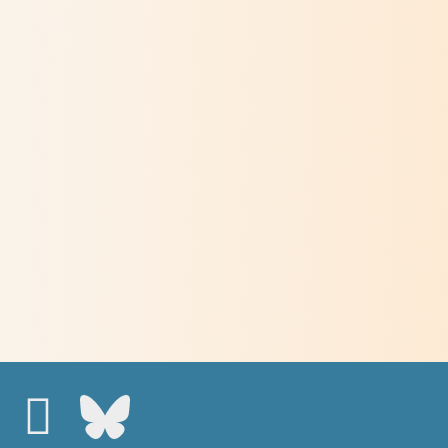
Du Châtelard à Korhogo : un chemin
de conversion éco-spirituelle
> Lire