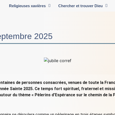
Religieuses xavières
Chercher et trouver Dieu
septembre 2025
entaines de personnes consacrées, venues de toute la Franc
l’Année Sainte 2025. Ce temps fort spirituel, fraternel et mis
autour du thème « Pèlerins d’Espérance sur le chemin de la P
ionnaire se déroulera comme un pèlerinage en trois étapes symbo