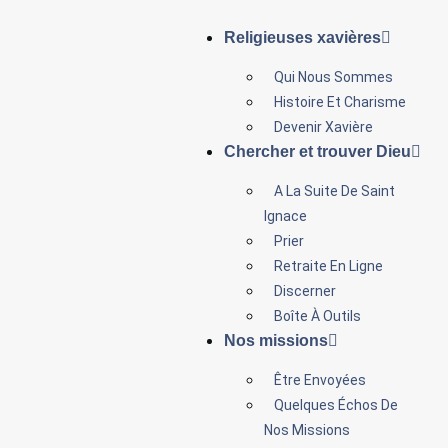
Religieuses xavières
Qui Nous Sommes
Histoire Et Charisme
Devenir Xavière
Chercher et trouver Dieu
A La Suite De Saint
Ignace
Prier
Retraite En Ligne
Discerner
Boîte À Outils
Nos missions
Être Envoyées
Quelques Échos De
Nos Missions