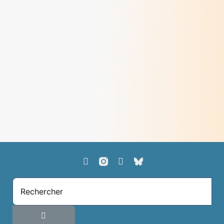
Du Châtelard à Korhogo : un chemin de
conversion éco-spirituelle
> Lire