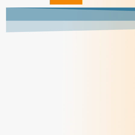
Au revoir Marie-Thérèse !
> Lire