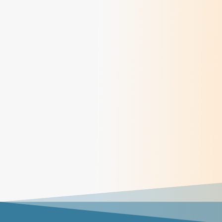
> Lire
Méditations des dimanches du mois de juin
2026
> Lire