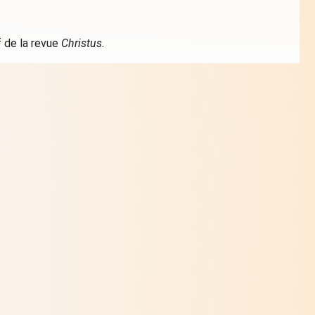
f de la revue
Christus.