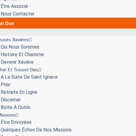
Être Associé
Nous Contacter
 un Don
ieuses Xavières
Qui Nous Sommes
Histoire Et Charisme
Devenir Xavière
her Et Trouver Dieu
A La Suite De Saint Ignace
Prier
Retraite En Ligne
Discerner
Boîte À Outils
issions
Être Envoyées
Quelques Échos De Nos Missions