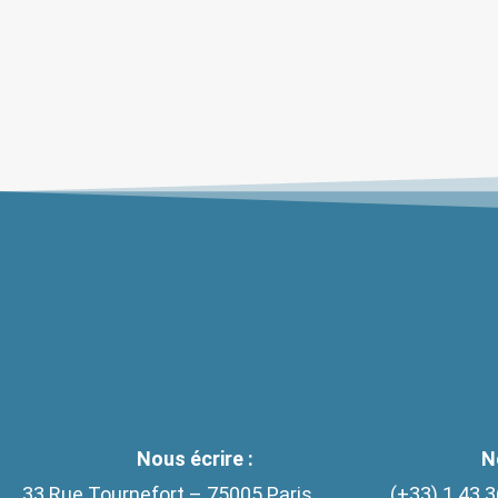
Au revoir Marie-Thérèse !
> Lire
Nous écrire :
N
33 Rue Tournefort – 75005 Paris
(+33)
1 43 3