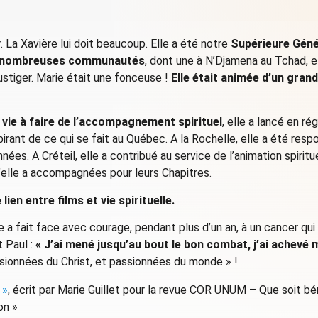
r. La Xavière lui doit beaucoup. Elle a été notre
Supérieure Génér
de nombreuses communautés
, dont une à N’Djamena au Tchad, 
Lustiger. Marie était une fonceuse !
Elle était animée d’un gran
 vie à faire de l’accompagnement spirituel
, elle a lancé en r
spirant de ce qui se fait au Québec. A la Rochelle, elle a été resp
es. A Créteil, elle a contribué au service de l’animation spiritu
’elle a accompagnées pour leurs Chapitres.
e lien entre films et vie spirituelle.
le a fait face avec courage, pendant plus d’un an, à un cancer qui l
 Paul :
« J’ai mené jusqu’au bout le bon combat, j’ai achevé ma
sionnées du Christ, et passionnées du monde » !
 »
, écrit par Marie Guillet pour la revue COR UNUM – Que soit b
on »