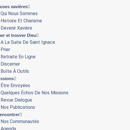
euses xavières
Qui Nous Sommes
Histoire Et Charisme
Devenir Xavière
er et trouver Dieu
A La Suite De Saint Ignace
Prier
Retraite En Ligne
Discerner
Boîte À Outils
ssions
Être Envoyées
Quelques Échos De Nos Missions
Revue Dialogue
Nos Publications
encontrer
Nos Communautés
Agenda