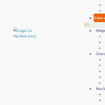
Faire
Relig
Cherc
Nos M