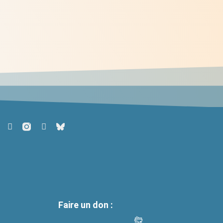
Du Châtelard à Korhogo : un chemin
de conversion éco-spirituelle
> Lire
Faire un don :