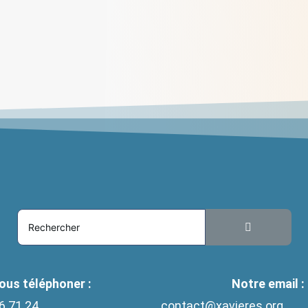
Colette Rivoire, une vie au service de
la personne
> Lire
ous téléphoner :
Notre email :
6 71 24
contact@xavieres.org