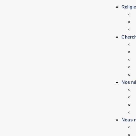
Religi
Cherch
Nos mi
Nous r