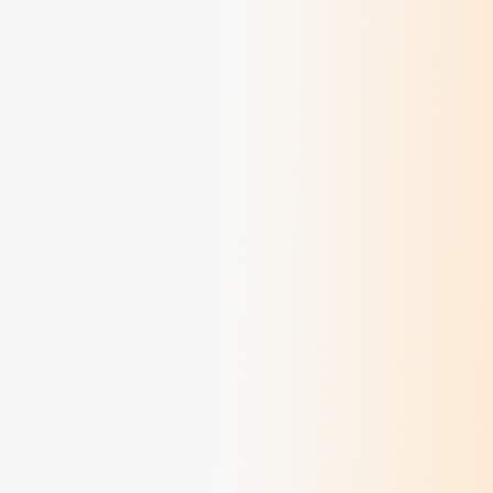
Au revoir Marie-Thérèse !
> Lire
Colette Rivoire, une vie au service de la
personne