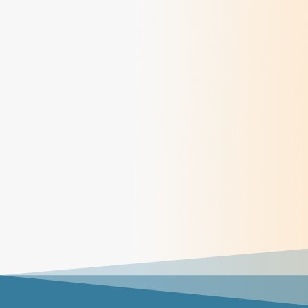
> Lire
Du Châtelard à Korhogo : un chemin de
conversion éco-spirituelle
> Lire