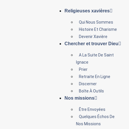
Religieuses xavières
Qui Nous Sommes
Histoire Et Charisme
Devenir Xavière
Chercher et trouver Dieu
A La Suite De Saint
Ignace
Prier
Retraite En Ligne
Discerner
Boîte À Outils
Nos missions
Être Envoyées
Quelques Échos De
Nos Missions