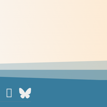
Qui était Jeanne Garnier ?
> Lire