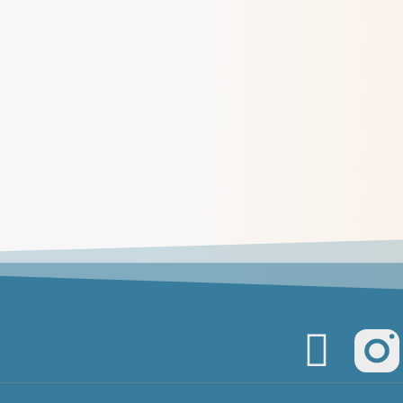
Sr Grâce, en mission auprès des
jeunes
> Lire