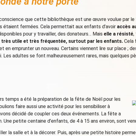
onde à notre porte
s conscience que cette bibliothèque est une œuvre voulue par le 
es étaient fermées. Cela permettait aux enfants d’avoir
accès au
 disponibles pour y travailler, des donateurs… Mais
elle a résisté
,
t très utile et très fréquentée, surtout par les enfants.
Cela f
 et en emprunter un nouveau. Certains viennent lire sur place ; d
di. Les adultes se font malheureusement rares, mais quelques pèr
iers temps a été la préparation de la fête de Noël pour les
ions faire aussi une activité pour les sensibiliser à
s avons décidé de coupler ces deux événements. La fête a
 Une petite centaine d’enfants, de 4 à 15 ans environ, sont ven
ler la salle et à la décorer. Puis, après une petite histoire perme