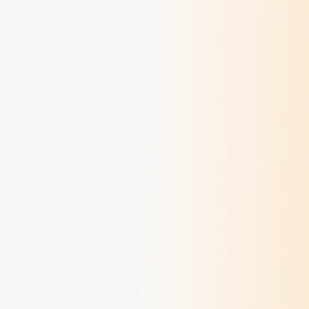
Au revoir Marie-Thérèse !
> Lire