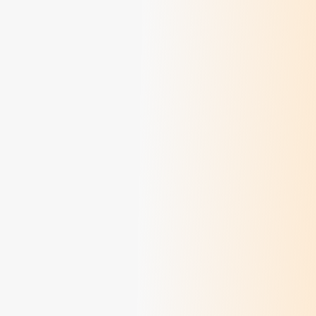
Colette Rivoire, une vie au service de la
personne
> Lire