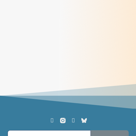
Du Châtelard à Korhogo : un chemin de
conversion éco-spirituelle
> Lire