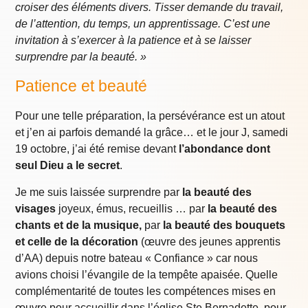
croiser des éléments divers. Tisser demande du travail,
de l’attention, du temps, un apprentissage. C’est une
invitation à s’exercer à la patience et à se laisser
surprendre par la beauté. »
Patience et beauté
Pour une telle préparation, la persévérance est un atout
et j’en ai parfois demandé la grâce… et le jour J, samedi
19 octobre, j’ai été remise devant
l’abondance dont
seul Dieu a le secret
.
Je me suis laissée surprendre par
la beauté des
visages
joyeux, émus, recueillis … par
la beauté des
chants et de la musique,
par
la beauté des bouquets
et celle de la décoration
(œuvre des jeunes apprentis
d’AA) depuis notre bateau « Confiance » car nous
avions choisi l’évangile de la tempête apaisée. Quelle
complémentarité de toutes les compétences mises en
œuvre pour accueillir dans l’église Ste Bernadette, pour